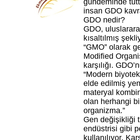
gündeminde tutt
insan GDO kavram
GDO nedir?
GDO, uluslararas
kısaltılmış şekl
“GMO” olarak ge
Modified Organi
karşılığı. GDO’nu
“Modern biyotekn
elde edilmiş yen
materyal kombi
olan herhangi bi
organizma.”
Gen değişikliği 
endüstrisi gibi 
kullanılıyor. K