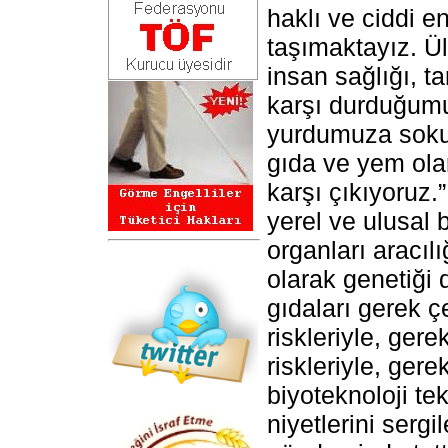
haklı ve ciddi e
taşımaktayız. Ü
insan sağlığı, ta
karşı durduğumu
yurdumuza sokul
gıda ve yem ola
karşı çıkıyoruz.”
yerel ve ulusal b
organları aracılı
olarak genetiği d
gıdaları gerek ç
riskleriyle, gere
riskleriyle, gere
biyoteknoloji te
niyetlerini serg