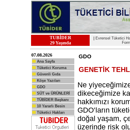
TUBİDER
|
Evrensel Tüketici Ha
29 Yaşında
For
07.08.2026
GDO
Ana Sayfa
GENETİK TEHL
Tüketici Koruma
Güvenli Gıda
Köşe Yazıları
Ne yiyeceğimize
GDO
dikeceğimize ka
SÜT ve ÜRÜNLERİ
TÜBİDER Başkanı
hakkımızı korum
10 Yararlı Besin
GDO’ların tüketici
Tüketici Hakları
doğal yaşam, çe
üzerinde risk ol