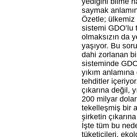
yediğini bilme h
saymak anlamına
Özetle; ülkemiz 
sistemi GDO’lu t
olmaksızın da y
yaşıyor. Bu sor
dahi zorlanan bi
sisteminde GDO’
yıkım anlamına 
tehditler içeriyo
çıkarına değil, yı
200 milyar dolar
tekelleşmiş bir 
şirketin çıkarın
İşte tüm bu ned
tüketicileri, eko