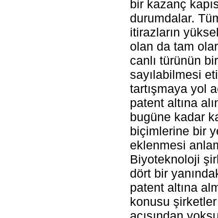
bir kazanç kapıs
durumdalar. Tü
itirazların yük
olan da tam ola
canlı türünün bir
sayılabilmesi et
tartışmaya yol a
patent altına al
bugüne kadar ka
biçimlerine bir 
eklenmesi anlam
Biyoteknoloji şi
dört bir yanındaki
patent altına a
konusu şirketler 
açısından yoksu