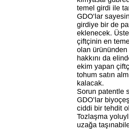
temel girdi ile t
GDO’lar sayesin
girdiye bir de pa
eklenecek. Üste
çiftçinin en teme
olan ürününden
hakkını da elind
ekim yapan çiftçi
tohum satın al
kalacak.
Sorun patentle sı
GDO’lar biyoçeşi
ciddi bir tehdit 
Tozlaşma yoluyl
uzağa taşınabil