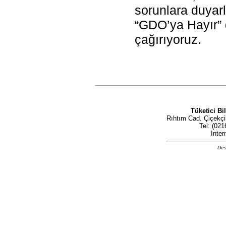
sorunlara duyarl
“GDO’ya Hayır”
çağırıyoruz.
Tüketici Bi
Rıhtım Cad. Çiçekçil
Tel: (021
Inter
Des