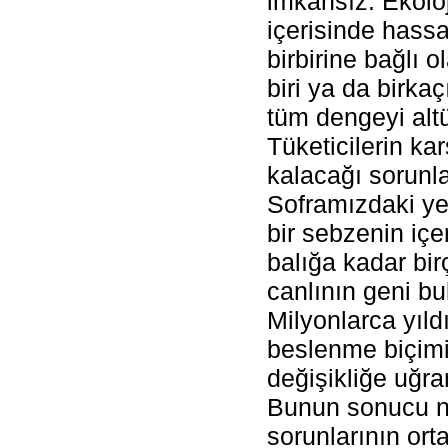
imkânsız. Ekoloj
içerisinde hass
birbirine bağlı o
biri ya da birka
tüm dengeyi altü
Tüketicilerin kar
kalacağı sorunla
Soframızdaki ye
bir sebzenin içe
balığa kadar bi
canlının geni bul
Milyonlarca yıldı
beslenme biçimi 
değişikliğe uğr
Bunun sonucu ne
sorunlarının ort