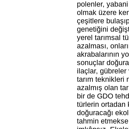
polenler, yabani
olmak üzere ke
çeşitlere bulaşı
genetiğini değişt
yerel tarımsal tü
azalması, onlar
akrabalarının yo
sonuçlar doğurab
ilaçlar, gübreler
tarım teknikleri
azalmış olan tar
bir de GDO tehdi
türlerin ortadan
doğuracağı ekolo
tahmin etmekse