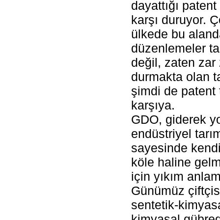
dayattığı paten
karşı duruyor. 
ülkede bu aland
düzenlemeler 
değil, zaten zar
durmakta olan ta
şimdi de patent t
karşıya.
GDO, giderek y
endüstriyel tarı
sayesinde kendi
köle haline gelmi
için yıkım anlam
Günümüz çiftçisi
sentetik-kimyasa
kimyasal gübred