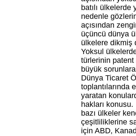
batılı ülkelerde 
nedenle gözlerini
açısından zengi
üçüncü dünya ülk
ülkelere dikmiş
Yoksul ülkelerde
türlerinin patent
büyük sorunlara 
Dünya Ticaret Ö
toplantılarında 
yaratan konulard
hakları konusu. 
bazı ülkeler kend
çeşitliliklerine 
için ABD, Kanada