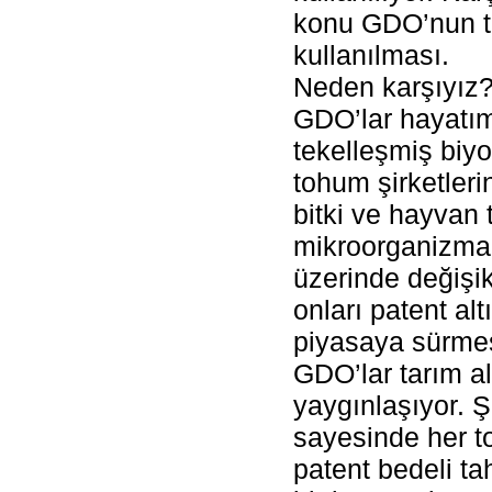
konu GDO’nun t
kullanılması.
Neden karşıyız
GDO’lar hayatım
tekelleşmiş biyo
tohum şirketleri
bitki ve hayvan t
mikroorganizmal
üzerinde değişik
onları patent al
piyasaya sürmesi
GDO’lar tarım a
yaygınlaşıyor. Ş
sayesinde her t
patent bedeli ta